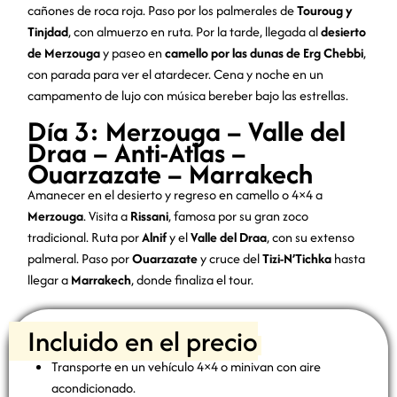
cañones de roca roja. Paso por los palmerales de
Touroug y
Tinjdad
, con almuerzo en ruta. Por la tarde, llegada al
desierto
de Merzouga
y paseo en
camello por las dunas de Erg Chebbi
,
con parada para ver el atardecer. Cena y noche en un
campamento de lujo con música bereber bajo las estrellas.
Día 3: Merzouga – Valle del
Draa – Anti-Atlas –
Ouarzazate – Marrakech
Amanecer en el desierto y regreso en camello o 4×4 a
Merzouga
. Visita a
Rissani
, famosa por su gran zoco
tradicional. Ruta por
Alnif
y el
Valle del Draa
, con su extenso
palmeral. Paso por
Ouarzazate
y cruce del
Tizi-N’Tichka
hasta
llegar a
Marrakech
, donde finaliza el tour.
Incluido en el precio
Transporte en un vehículo 4×4 o minivan con aire
acondicionado.